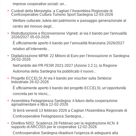
imprese cooperative sociali: un...
Custodi della Meraviglia: a Cagliari l’Assemblea Regionale di
Confcooperative Cultura Turismo Sport Sardegna
12-03-2026
Welfare culturale, tutela del patrimonio e passaggio generazionale al
centro del rinnovo degli...
Ristrutturazione e Riconversione Vigneti: al via il bando per l'annualità
2026/2027
05-03-2026
È ufficialmente aperto il bando per l’annualità finanziaria 2026/2027
relativo all’intervento...
Digitalizzazione MPMI: 22 Milioni di Euro per l’Innovazione in Sardegna
26-02-2026
Nell'ambito del PR FESR 2021-2027 (Azione 2.2.1), la Regione
Autonoma della Sardegna ha pubblicato il nuovo...
Progetto ECCELSI: Al via il bando per voucher sulla Simbiosi
Industriale
26-02-2026
È ufficialmente aperto il bando del progetto ECCELSI, un’opportunità
concreta per le micro,...
Assemblea Fedagripesca Sardegna: il futuro della cooperazione
agroalimentare e ittica
12-02-2026
Si terrà venerdì 13 febbraio 2026 a Cagliari l'Assemblea Regionale di
Confcooperative Fedagripesca Sardegna,...
Direttiva NIS2: Scadenza 28 Febbraio per la registrazione ACN. Il
supporto di ARCOSS per le cooperative
12-02-2026
Confcooperative Sardegna ribadisce l'urgenza di adeguarsi alla