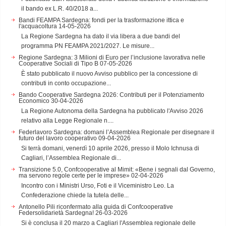
il bando ex L.R. 40/2018 a...
Bandi FEAMPA Sardegna: fondi per la trasformazione ittica e
l'acquacoltura
14-05-2026
La Regione Sardegna ha dato il via libera a due bandi del
programma PN FEAMPA 2021/2027. Le misure...
Regione Sardegna: 3 Milioni di Euro per l’inclusione lavorativa nelle
Cooperative Sociali di Tipo B
07-05-2026
È stato pubblicato il nuovo Avviso pubblico per la concessione di
contributi in conto occupazione...
Bando Cooperative Sardegna 2026: Contributi per il Potenziamento
Economico
30-04-2026
La Regione Autonoma della Sardegna ha pubblicato l'Avviso 2026
relativo alla Legge Regionale n....
Federlavoro Sardegna: domani l’Assemblea Regionale per disegnare il
futuro del lavoro cooperativo
09-04-2026
Si terrà domani, venerdì 10 aprile 2026, presso il Molo Ichnusa di
Cagliari, l’Assemblea Regionale di...
Transizione 5.0, Confcooperative al Mimit: «Bene i segnali dal Governo,
ma servono regole certe per le imprese»
02-04-2026
Incontro con i Ministri Urso, Foti e il Viceministro Leo. La
Confederazione chiede la tutela delle...
Antonello Pili riconfermato alla guida di Confcooperative
Federsolidarietà Sardegna!
26-03-2026
Si è conclusa il 20 marzo a Cagliari l'Assemblea regionale delle