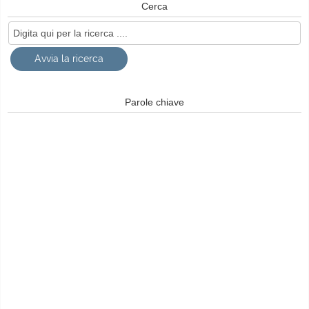
Cerca
Parole chiave
© Free
Joomla! 3 Modules
- by
VinaGecko.com