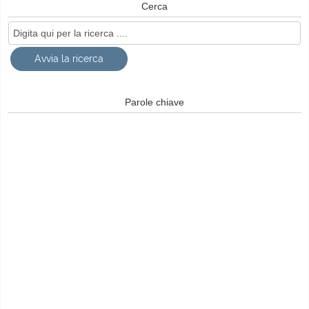
Cerca
Parole chiave
© Free
Joomla! 3 Modules
- by
VinaGecko.com