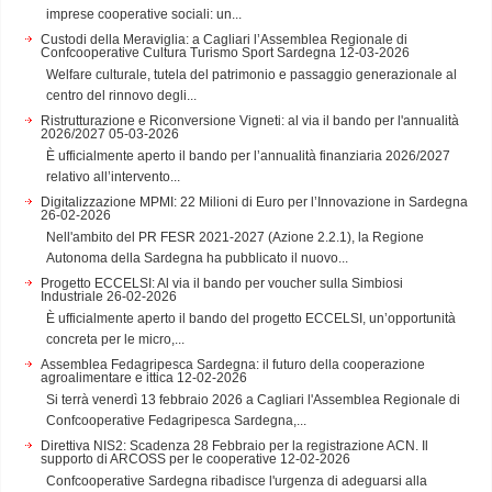
imprese cooperative sociali: un...
Custodi della Meraviglia: a Cagliari l’Assemblea Regionale di
Confcooperative Cultura Turismo Sport Sardegna
12-03-2026
Welfare culturale, tutela del patrimonio e passaggio generazionale al
centro del rinnovo degli...
Ristrutturazione e Riconversione Vigneti: al via il bando per l'annualità
2026/2027
05-03-2026
È ufficialmente aperto il bando per l’annualità finanziaria 2026/2027
relativo all’intervento...
Digitalizzazione MPMI: 22 Milioni di Euro per l’Innovazione in Sardegna
26-02-2026
Nell'ambito del PR FESR 2021-2027 (Azione 2.2.1), la Regione
Autonoma della Sardegna ha pubblicato il nuovo...
Progetto ECCELSI: Al via il bando per voucher sulla Simbiosi
Industriale
26-02-2026
È ufficialmente aperto il bando del progetto ECCELSI, un’opportunità
concreta per le micro,...
Assemblea Fedagripesca Sardegna: il futuro della cooperazione
agroalimentare e ittica
12-02-2026
Si terrà venerdì 13 febbraio 2026 a Cagliari l'Assemblea Regionale di
Confcooperative Fedagripesca Sardegna,...
Direttiva NIS2: Scadenza 28 Febbraio per la registrazione ACN. Il
supporto di ARCOSS per le cooperative
12-02-2026
Confcooperative Sardegna ribadisce l'urgenza di adeguarsi alla