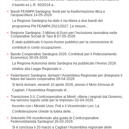
il bando ex L.R. 40/2018 a...
Bandi FEAMPA Sardegna: fondi per la trasformazione ittica e
l'acquacoltura
14-05-2026
La Regione Sardegna ha dato il via libera a due bandi del
programma PN FEAMPA 2021/2027. Le misure...
Regione Sardegna: 3 Milioni di Euro per l’inclusione lavorativa nelle
Cooperative Sociali di Tipo B
07-05-2026
È stato pubblicato il nuovo Avviso pubblico per la concessione di
contributi in conto occupazione...
Bando Cooperative Sardegna 2026: Contributi per il Potenziamento
Economico
30-04-2026
La Regione Autonoma della Sardegna ha pubblicato l'Avviso 2026
relativo alla Legge Regionale n....
Federlavoro Sardegna: domani l’Assemblea Regionale per disegnare il
futuro del lavoro cooperativo
09-04-2026
Si terrà domani, venerdì 10 aprile 2026, presso il Molo Ichnusa di
Cagliari, l’Assemblea Regionale di...
Transizione 5.0, Confcooperative al Mimit: «Bene i segnali dal Governo,
ma servono regole certe per le imprese»
02-04-2026
Incontro con i Ministri Urso, Foti e il Viceministro Leo. La
Confederazione chiede la tutela delle...
Antonello Pili riconfermato alla guida di Confcooperative
Federsolidarietà Sardegna!
26-03-2026
Si è conclusa il 20 marzo a Cagliari l'Assemblea regionale delle