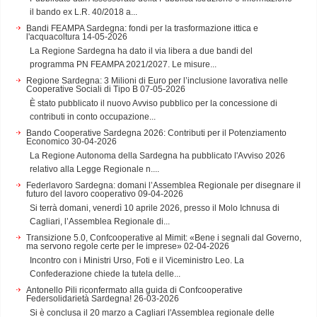
il bando ex L.R. 40/2018 a...
Bandi FEAMPA Sardegna: fondi per la trasformazione ittica e
l'acquacoltura
14-05-2026
La Regione Sardegna ha dato il via libera a due bandi del
programma PN FEAMPA 2021/2027. Le misure...
Regione Sardegna: 3 Milioni di Euro per l’inclusione lavorativa nelle
Cooperative Sociali di Tipo B
07-05-2026
È stato pubblicato il nuovo Avviso pubblico per la concessione di
contributi in conto occupazione...
Bando Cooperative Sardegna 2026: Contributi per il Potenziamento
Economico
30-04-2026
La Regione Autonoma della Sardegna ha pubblicato l'Avviso 2026
relativo alla Legge Regionale n....
Federlavoro Sardegna: domani l’Assemblea Regionale per disegnare il
futuro del lavoro cooperativo
09-04-2026
Si terrà domani, venerdì 10 aprile 2026, presso il Molo Ichnusa di
Cagliari, l’Assemblea Regionale di...
Transizione 5.0, Confcooperative al Mimit: «Bene i segnali dal Governo,
ma servono regole certe per le imprese»
02-04-2026
Incontro con i Ministri Urso, Foti e il Viceministro Leo. La
Confederazione chiede la tutela delle...
Antonello Pili riconfermato alla guida di Confcooperative
Federsolidarietà Sardegna!
26-03-2026
Si è conclusa il 20 marzo a Cagliari l'Assemblea regionale delle