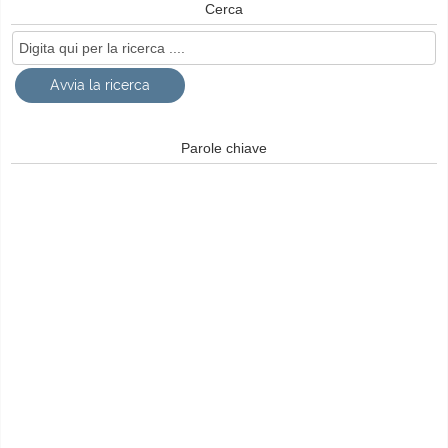
Cerca
Parole chiave
© Free
Joomla! 3 Modules
- by
VinaGecko.com