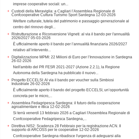
imprese cooperative sociali: un...
Custodi della Meraviglia: a Cagliari l’Assemblea Regionale di
Confcooperative Cultura Turismo Sport Sardegna
12-03-2026
Welfare culturale, tutela del patrimonio e passaggio generazionale al
centro del rinnovo degli...
Ristrutturazione e Riconversione Vigneti: al via il bando per l'annualità
2026/2027
05-03-2026
È ufficialmente aperto il bando per l’annualità finanziaria 2026/2027
relativo all’intervento...
Digitalizzazione MPMI: 22 Milioni di Euro per l’Innovazione in Sardegna
26-02-2026
Nell'ambito del PR FESR 2021-2027 (Azione 2.2.1), la Regione
Autonoma della Sardegna ha pubblicato il nuovo...
Progetto ECCELSI: Al via il bando per voucher sulla Simbiosi
Industriale
26-02-2026
È ufficialmente aperto il bando del progetto ECCELSI, un’opportunità
concreta per le micro,...
Assemblea Fedagripesca Sardegna: il futuro della cooperazione
agroalimentare e ittica
12-02-2026
Si terrà venerdì 13 febbraio 2026 a Cagliari l'Assemblea Regionale di
Confcooperative Fedagripesca Sardegna,...
Direttiva NIS2: Scadenza 28 Febbraio per la registrazione ACN. Il
supporto di ARCOSS per le cooperative
12-02-2026
Confcooperative Sardegna ribadisce l'urgenza di adeguarsi alla