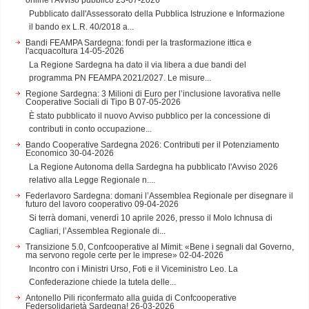
Pubblicato dall'Assessorato della Pubblica Istruzione e Informazione
il bando ex L.R. 40/2018 a...
Bandi FEAMPA Sardegna: fondi per la trasformazione ittica e
l'acquacoltura
14-05-2026
La Regione Sardegna ha dato il via libera a due bandi del
programma PN FEAMPA 2021/2027. Le misure...
Regione Sardegna: 3 Milioni di Euro per l’inclusione lavorativa nelle
Cooperative Sociali di Tipo B
07-05-2026
È stato pubblicato il nuovo Avviso pubblico per la concessione di
contributi in conto occupazione...
Bando Cooperative Sardegna 2026: Contributi per il Potenziamento
Economico
30-04-2026
La Regione Autonoma della Sardegna ha pubblicato l'Avviso 2026
relativo alla Legge Regionale n....
Federlavoro Sardegna: domani l’Assemblea Regionale per disegnare il
futuro del lavoro cooperativo
09-04-2026
Si terrà domani, venerdì 10 aprile 2026, presso il Molo Ichnusa di
Cagliari, l’Assemblea Regionale di...
Transizione 5.0, Confcooperative al Mimit: «Bene i segnali dal Governo,
ma servono regole certe per le imprese»
02-04-2026
Incontro con i Ministri Urso, Foti e il Viceministro Leo. La
Confederazione chiede la tutela delle...
Antonello Pili riconfermato alla guida di Confcooperative
Federsolidarietà Sardegna!
26-03-2026