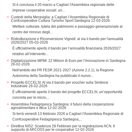
Si è conclusa il 20 marzo a Cagliari l'Assemblea regionale delle
imprese cooperative sociali: un...
Custodi della Meraviglia: a Cagliari l’Assemblea Regionale di
Confcooperative Cultura Turismo Sport Sardegna
12-03-2026
Welfare culturale, tutela del patrimonio e passaggio generazionale al
centro del rinnovo degli...
Ristrutturazione e Riconversione Vigneti: al via il bando per l'annualità
2026/2027
05-03-2026
È ufficialmente aperto il bando per l’annualità finanziaria 2026/2027
relativo all’intervento...
Digitalizzazione MPMI: 22 Milioni di Euro per l’Innovazione in Sardegna
26-02-2026
Nell'ambito del PR FESR 2021-2027 (Azione 2.2.1), la Regione
Autonoma della Sardegna ha pubblicato il nuovo...
Progetto ECCELSI: Al via il bando per voucher sulla Simbiosi
Industriale
26-02-2026
È ufficialmente aperto il bando del progetto ECCELSI, un’opportunità
concreta per le micro,...
Assemblea Fedagripesca Sardegna: il futuro della cooperazione
agroalimentare e ittica
12-02-2026
Si terrà venerdì 13 febbraio 2026 a Cagliari l'Assemblea Regionale di
Confcooperative Fedagripesca Sardegna,...
Direttiva NIS2: Scadenza 28 Febbraio per la registrazione ACN. Il
supporto di ARCOSS per le cooperative
12-02-2026