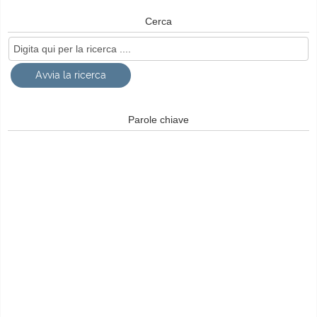
Cerca
Parole chiave
© Free
Joomla! 3 Modules
- by
VinaGecko.com