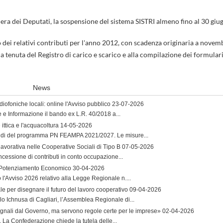
era dei Deputati, la sospensione del sistema SISTRI almeno fino al 30 giu
 dei relativi contributi per l'anno 2012, con scadenza originaria a novem
enuta del Registro di carico e scarico e alla compilazione dei formulari
News
iofoniche locali: online l'Avviso pubblico
23-07-2026
e e Informazione il bando ex L.R. 40/2018 a...
ttica e l'acquacoltura
14-05-2026
andi del programma PN FEAMPA 2021/2027. Le misure...
lavorativa nelle Cooperative Sociali di Tipo B
07-05-2026
ncessione di contributi in conto occupazione...
l Potenziamento Economico
30-04-2026
'Avviso 2026 relativo alla Legge Regionale n....
per disegnare il futuro del lavoro cooperativo
09-04-2026
lo Ichnusa di Cagliari, l’Assemblea Regionale di...
egnali dal Governo, ma servono regole certe per le imprese»
02-04-2026
o. La Confederazione chiede la tutela delle...