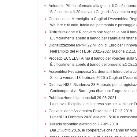
Antonello Pili riconfermato alla guida di Confcooper
Si è conclusa il 20 marzo a Cagliari l'Assemblea regi
Custodi della Meraviglia: a Cagliari l’Assemblea Re
Welfare culturale, tutela del patrimonio e passaggio 
Ristrutturazione e Riconversione Vigneti: al via il ba
È ufficialmente aperto il bando per l’annualità finanzi
Digitalizzazione MPMI: 22 Milioni di Euro per l’Inno
Nell'ambito del PR FESR 2021-2027 (Azione 2.2.1), 
Progetto ECCELSI: Al via il bando per voucher sulla S
È ufficialmente aperto il bando del progetto ECCELSI,
Assemblea Fedagripesca Sardegna: il futuro della co
Si terrà venerdì 13 febbraio 2026 a Cagliari l'Asse
Direttiva NIS2: Scadenza 28 Febbraio per la registra
Confcooperative Sardegna ribadisce l'urgenza di ade
Pubblicazione bilanci sociali
29-06-2021
La nuova disciplina dell’impresa sociale stabilisce l’o
Convocazione Assemblea Provinciale
17-12-2019
Lunedì 10 Febbraio 2020 alle ore 15:30 è convocata, p
Rilascio scontrino elettronico.
07-05-2019
Dal 1° luglio 2019
, le cooperative che hanno un volu