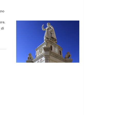
© Free
Joomla! 3 Modules
- by
VinaGecko.com
gno
bre.
 di