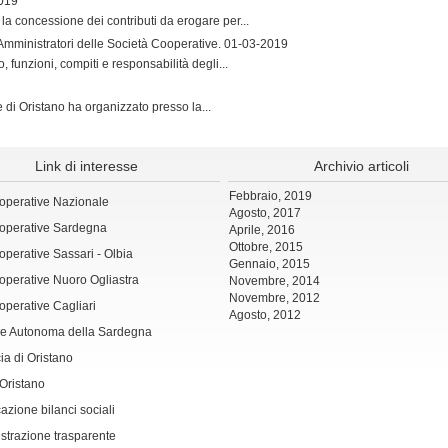
019
la concessione dei contributi da erogare per...
 Amministratori delle Società Cooperative.
01-03-2019
, funzioni, compiti e responsabilità degli...
e di Oristano ha organizzato presso la...
Link di interesse
Archivio articoli
Febbraio, 2019
operative Nazionale
Agosto, 2017
operative Sardegna
Aprile, 2016
Ottobre, 2015
perative Sassari - Olbia
Gennaio, 2015
perative Nuoro Ogliastra
Novembre, 2014
Novembre, 2012
perative Cagliari
Agosto, 2012
e Autonoma della Sardegna
ia di Oristano
Oristano
azione bilanci sociali
trazione trasparente