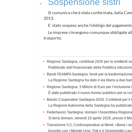
Sospensione sistri
Si comunica che è stata confermata, dalla Cam
2013.
E' stato sospeso anche l'obbligo del pagamento
Le imprese rimangono comunque obbligate alla t
trasporto.
Regione Sardegna, contributi 2026 per le emittenti rad
Pubblicato dall'Assessorato della Pubblica Istruzion
Bandi FEAMPA Sardegna: fondi per la trasformazione i
La Regione Sardegna ha dato il via libera a due b
Regione Sardegna: 3 Milioni di Euro per l’inclusione 
È stato pubblicato il nuovo Avviso pubblico per la co
Bando Cooperative Sardegna 2026: Contributi per i
La Regione Autonoma della Sardegna ha pubblicato l
Federlavoro Sardegna: domani l’Assemblea Regionale 
Si terrà domani, venerdì 10 aprile 2026, presso il Mo
Transizione 5.0, Confcooperative al Mimit: «Bene i s
Incontro con i Ministri Urso, Foti e il Viceministro Le