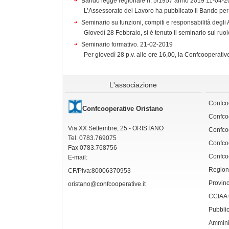
Bando legge regionale n. 5/1957 anno 2019
11-04-2
L’Assessorato del Lavoro ha pubblicato il Bando per 
Seminario su funzioni, compiti e responsabilità degli
Giovedì 28 Febbraio, si è tenuto il seminario sul ruolo
Seminario formativo.
21-02-2019
Per giovedì 28 p.v. alle ore 16,00, la Confcooperativ
L'associazione
Confco
Confcooperative Oristano
Confco
Via XX Settembre, 25 - ORISTANO
Confcoo
Tel. 0783.769075
Confcoo
Fax 0783.768756
Confcoo
E-mail:
Region
CF/Piva:80006370953
Provinc
oristano@confcooperative.it
CCIAA 
Pubblic
Amminis