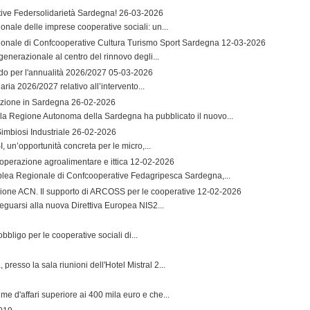
ative Federsolidarietà Sardegna!
26-03-2026
onale delle imprese cooperative sociali: un...
gionale di Confcooperative Cultura Turismo Sport Sardegna
12-03-2026
generazionale al centro del rinnovo degli...
ndo per l'annualità 2026/2027
05-03-2026
aria 2026/2027 relativo all’intervento...
vazione in Sardegna
26-02-2026
la Regione Autonoma della Sardegna ha pubblicato il nuovo...
imbiosi Industriale
26-02-2026
 un’opportunità concreta per le micro,...
operazione agroalimentare e ittica
12-02-2026
mblea Regionale di Confcooperative Fedagripesca Sardegna,...
zione ACN. Il supporto di ARCOSS per le cooperative
12-02-2026
guarsi alla nuova Direttiva Europea NIS2...
bbligo per le cooperative sociali di...
resso la sala riunioni dell'Hotel Mistral 2...
me d'affari superiore ai 400 mila euro e che...