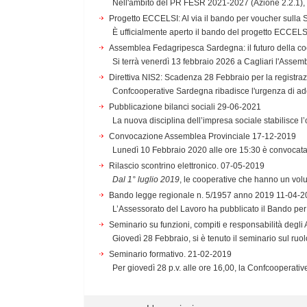
Nell'ambito del PR FESR 2021-2027 (Azione 2.2.1), 
Progetto ECCELSI: Al via il bando per voucher sulla S
È ufficialmente aperto il bando del progetto ECCELSI,
Assemblea Fedagripesca Sardegna: il futuro della co
Si terrà venerdì 13 febbraio 2026 a Cagliari l'Asse
Direttiva NIS2: Scadenza 28 Febbraio per la registra
Confcooperative Sardegna ribadisce l'urgenza di ade
Pubblicazione bilanci sociali
29-06-2021
La nuova disciplina dell’impresa sociale stabilisce l’o
Convocazione Assemblea Provinciale
17-12-2019
Lunedì 10 Febbraio 2020 alle ore 15:30 è convocata, p
Rilascio scontrino elettronico.
07-05-2019
Dal 1° luglio 2019
, le cooperative che hanno un volu
Bando legge regionale n. 5/1957 anno 2019
11-04-2
L’Assessorato del Lavoro ha pubblicato il Bando per 
Seminario su funzioni, compiti e responsabilità degli
Giovedì 28 Febbraio, si è tenuto il seminario sul ruolo
Seminario formativo.
21-02-2019
Per giovedì 28 p.v. alle ore 16,00, la Confcooperativ