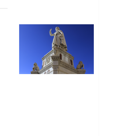
© Free
Joomla! 3 Modules
- by
VinaGecko.com