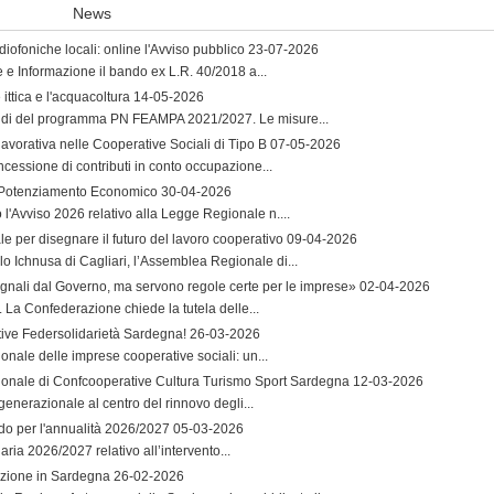
News
iofoniche locali: online l'Avviso pubblico
23-07-2026
e e Informazione il bando ex L.R. 40/2018 a...
ttica e l'acquacoltura
14-05-2026
andi del programma PN FEAMPA 2021/2027. Le misure...
lavorativa nelle Cooperative Sociali di Tipo B
07-05-2026
ncessione di contributi in conto occupazione...
l Potenziamento Economico
30-04-2026
'Avviso 2026 relativo alla Legge Regionale n....
per disegnare il futuro del lavoro cooperativo
09-04-2026
lo Ichnusa di Cagliari, l’Assemblea Regionale di...
egnali dal Governo, ma servono regole certe per le imprese»
02-04-2026
o. La Confederazione chiede la tutela delle...
ative Federsolidarietà Sardegna!
26-03-2026
onale delle imprese cooperative sociali: un...
gionale di Confcooperative Cultura Turismo Sport Sardegna
12-03-2026
generazionale al centro del rinnovo degli...
ndo per l'annualità 2026/2027
05-03-2026
aria 2026/2027 relativo all’intervento...
vazione in Sardegna
26-02-2026