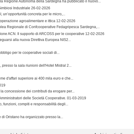
la Regione Autonoma della Sardegna ha pubblicato il nuovo...
imbiosi Industriale
26-02-2026
 un’opportunità concreta per le micro,...
operazione agroalimentare e ittica
12-02-2026
mblea Regionale di Confcooperative Fedagripesca Sardegna,...
zione ACN. Il supporto di ARCOSS per le cooperative
12-02-2026
guarsi alla nuova Direttiva Europea NIS2...
bbligo per le cooperative sociali di...
resso la sala riunioni dell'Hotel Mistral 2...
me d'affari superiore ai 400 mila euro e che...
019
la concessione dei contributi da erogare per...
 Amministratori delle Società Cooperative.
01-03-2019
, funzioni, compiti e responsabilità degli...
e di Oristano ha organizzato presso la...