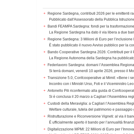
Regione Sardegna, contributi 2026 per le emittenti rad
Pubblicato dall'Assessorato della Pubblica Istruzion
Bandi FEAMPA Sardegna: fondi per la trasformazione i
La Regione Sardegna ha dato il via libera a due b
Regione Sardegna: 3 Milioni di Euro per l’inclusione 
È stato pubblicato il nuovo Avviso pubblico per la co
Bando Cooperative Sardegna 2026: Contributi per i
La Regione Autonoma della Sardegna ha pubblicato l
Federlavoro Sardegna: domani l’Assemblea Regionale 
Si terrà domani, venerdì 10 aprile 2026, presso il Mo
Transizione 5.0, Confcooperative al Mimit: «Bene i s
Incontro con i Ministri Urso, Foti e il Viceministro Le
Antonello Pili riconfermato alla guida di Confcooper
Si è conclusa il 20 marzo a Cagliari l'Assemblea regi
Custodi della Meraviglia: a Cagliari l’Assemblea Re
Welfare culturale, tutela del patrimonio e passaggio 
Ristrutturazione e Riconversione Vigneti: al via il ba
È ufficialmente aperto il bando per l’annualità finanzi
Digitalizzazione MPMI: 22 Milioni di Euro per l’Inno