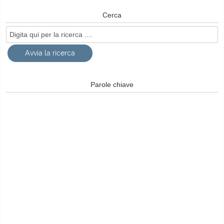
Cerca
Parole chiave
© Free
Joomla! 3 Modules
- by
VinaGecko.com