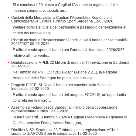
Si è conclusa il 20 marzo a Cagliari l'Assemblea regionale delle
imprese cooperative sociali: un...
Custodi della Meraviglia: a Cagliari l’Assemblea Regionale di
Confcooperative Cultura Turismo Sport Sardegna
12-03-2026
Welfare culturale, tutela del patrimonio e passaggio generazionale al
centro del rinnovo degli...
Ristrutturazione e Riconversione Vigneti: al via il bando per l'annualità
2026/2027
05-03-2026
È ufficialmente aperto il bando per l’annualità finanziaria 2026/2027
relativo all’intervento...
Digitalizzazione MPMI: 22 Milioni di Euro per l’Innovazione in Sardegna
26-02-2026
Nell'ambito del PR FESR 2021-2027 (Azione 2.2.1), la Regione
Autonoma della Sardegna ha pubblicato il nuovo...
Progetto ECCELSI: Al via il bando per voucher sulla Simbiosi
Industriale
26-02-2026
È ufficialmente aperto il bando del progetto ECCELSI, un’opportunità
concreta per le micro,...
Assemblea Fedagripesca Sardegna: il futuro della cooperazione
agroalimentare e ittica
12-02-2026
Si terrà venerdì 13 febbraio 2026 a Cagliari l'Assemblea Regionale di
Confcooperative Fedagripesca Sardegna,...
Direttiva NIS2: Scadenza 28 Febbraio per la registrazione ACN. Il
supporto di ARCOSS per le cooperative
12-02-2026