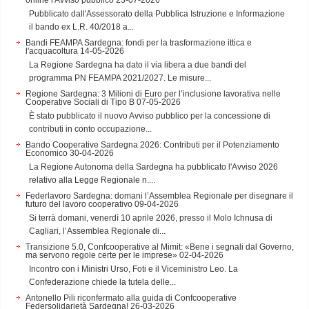
Pubblicato dall'Assessorato della Pubblica Istruzione e Informazione
il bando ex L.R. 40/2018 a...
Bandi FEAMPA Sardegna: fondi per la trasformazione ittica e
l'acquacoltura
14-05-2026
La Regione Sardegna ha dato il via libera a due bandi del
programma PN FEAMPA 2021/2027. Le misure...
Regione Sardegna: 3 Milioni di Euro per l’inclusione lavorativa nelle
Cooperative Sociali di Tipo B
07-05-2026
È stato pubblicato il nuovo Avviso pubblico per la concessione di
contributi in conto occupazione...
Bando Cooperative Sardegna 2026: Contributi per il Potenziamento
Economico
30-04-2026
La Regione Autonoma della Sardegna ha pubblicato l'Avviso 2026
relativo alla Legge Regionale n....
Federlavoro Sardegna: domani l’Assemblea Regionale per disegnare il
futuro del lavoro cooperativo
09-04-2026
Si terrà domani, venerdì 10 aprile 2026, presso il Molo Ichnusa di
Cagliari, l’Assemblea Regionale di...
Transizione 5.0, Confcooperative al Mimit: «Bene i segnali dal Governo,
ma servono regole certe per le imprese»
02-04-2026
Incontro con i Ministri Urso, Foti e il Viceministro Leo. La
Confederazione chiede la tutela delle...
Antonello Pili riconfermato alla guida di Confcooperative
Federsolidarietà Sardegna!
26-03-2026