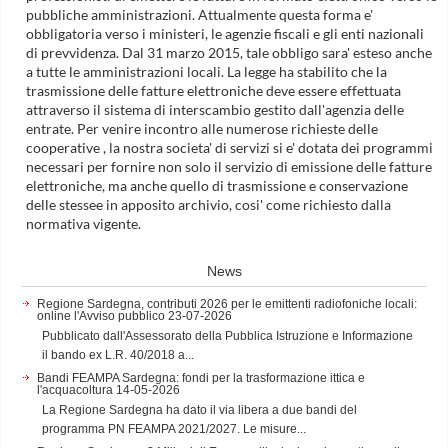
pubbliche amministrazioni. Attualmente questa forma e'
obbligatoria verso i ministeri, le agenzie fiscali e gli enti nazionali
di prevvidenza. Dal 31 marzo 2015, tale obbligo sara' esteso anche
a tutte le amministrazioni locali. La legge ha stabilito che la
trasmissione delle fatture elettroniche deve essere effettuata
attraverso il sistema di interscambio gestito dall'agenzia delle
entrate. Per venire incontro alle numerose richieste delle
cooperative , la nostra societa' di servizi si e' dotata dei programmi
necessari per fornire non solo il servizio di emissione delle fatture
elettroniche, ma anche quello di trasmissione e conservazione
delle stessee in apposito archivio, cosi' come richiesto dalla
normativa vigente.
News
Regione Sardegna, contributi 2026 per le emittenti radiofoniche locali:
online l'Avviso pubblico
23-07-2026
Pubblicato dall'Assessorato della Pubblica Istruzione e Informazione
il bando ex L.R. 40/2018 a...
Bandi FEAMPA Sardegna: fondi per la trasformazione ittica e
l'acquacoltura
14-05-2026
La Regione Sardegna ha dato il via libera a due bandi del
programma PN FEAMPA 2021/2027. Le misure...