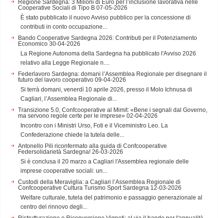
Regione Sardegna: 3 Milioni di Euro per l’inclusione lavorativa nelle
Cooperative Sociali di Tipo B
07-05-2026
È stato pubblicato il nuovo Avviso pubblico per la concessione di
contributi in conto occupazione...
Bando Cooperative Sardegna 2026: Contributi per il Potenziamento
Economico
30-04-2026
La Regione Autonoma della Sardegna ha pubblicato l'Avviso 2026
relativo alla Legge Regionale n....
Federlavoro Sardegna: domani l’Assemblea Regionale per disegnare il
futuro del lavoro cooperativo
09-04-2026
Si terrà domani, venerdì 10 aprile 2026, presso il Molo Ichnusa di
Cagliari, l’Assemblea Regionale di...
Transizione 5.0, Confcooperative al Mimit: «Bene i segnali dal Governo,
ma servono regole certe per le imprese»
02-04-2026
Incontro con i Ministri Urso, Foti e il Viceministro Leo. La
Confederazione chiede la tutela delle...
Antonello Pili riconfermato alla guida di Confcooperative
Federsolidarietà Sardegna!
26-03-2026
Si è conclusa il 20 marzo a Cagliari l'Assemblea regionale delle
imprese cooperative sociali: un...
Custodi della Meraviglia: a Cagliari l’Assemblea Regionale di
Confcooperative Cultura Turismo Sport Sardegna
12-03-2026
Welfare culturale, tutela del patrimonio e passaggio generazionale al
centro del rinnovo degli...
Ristrutturazione e Riconversione Vigneti: al via il bando per l'annualità