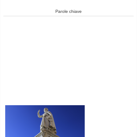
Parole chiave
© Free
Joomla! 3 Modules
- by
VinaGecko.com