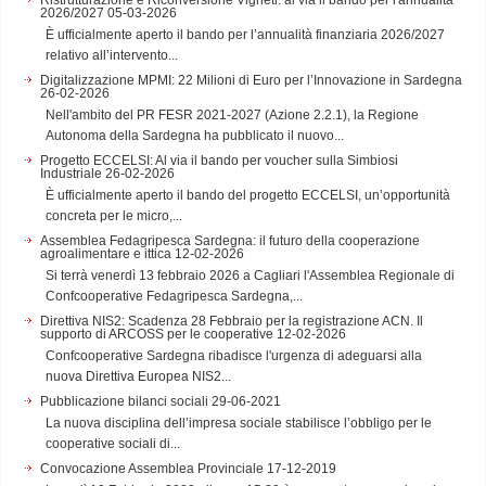
2026/2027
05-03-2026
È ufficialmente aperto il bando per l’annualità finanziaria 2026/2027
relativo all’intervento...
Digitalizzazione MPMI: 22 Milioni di Euro per l’Innovazione in Sardegna
26-02-2026
Nell'ambito del PR FESR 2021-2027 (Azione 2.2.1), la Regione
Autonoma della Sardegna ha pubblicato il nuovo...
Progetto ECCELSI: Al via il bando per voucher sulla Simbiosi
Industriale
26-02-2026
È ufficialmente aperto il bando del progetto ECCELSI, un’opportunità
concreta per le micro,...
Assemblea Fedagripesca Sardegna: il futuro della cooperazione
agroalimentare e ittica
12-02-2026
Si terrà venerdì 13 febbraio 2026 a Cagliari l'Assemblea Regionale di
Confcooperative Fedagripesca Sardegna,...
Direttiva NIS2: Scadenza 28 Febbraio per la registrazione ACN. Il
supporto di ARCOSS per le cooperative
12-02-2026
Confcooperative Sardegna ribadisce l'urgenza di adeguarsi alla
nuova Direttiva Europea NIS2...
Pubblicazione bilanci sociali
29-06-2021
La nuova disciplina dell’impresa sociale stabilisce l’obbligo per le
cooperative sociali di...
Convocazione Assemblea Provinciale
17-12-2019