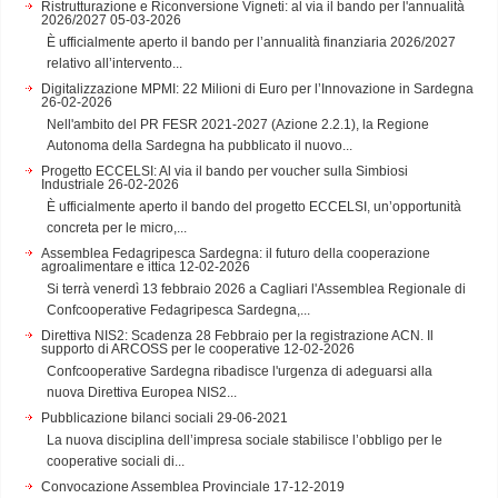
Ristrutturazione e Riconversione Vigneti: al via il bando per l'annualità
2026/2027
05-03-2026
È ufficialmente aperto il bando per l’annualità finanziaria 2026/2027
relativo all’intervento...
Digitalizzazione MPMI: 22 Milioni di Euro per l’Innovazione in Sardegna
26-02-2026
Nell'ambito del PR FESR 2021-2027 (Azione 2.2.1), la Regione
Autonoma della Sardegna ha pubblicato il nuovo...
Progetto ECCELSI: Al via il bando per voucher sulla Simbiosi
Industriale
26-02-2026
È ufficialmente aperto il bando del progetto ECCELSI, un’opportunità
concreta per le micro,...
Assemblea Fedagripesca Sardegna: il futuro della cooperazione
agroalimentare e ittica
12-02-2026
Si terrà venerdì 13 febbraio 2026 a Cagliari l'Assemblea Regionale di
Confcooperative Fedagripesca Sardegna,...
Direttiva NIS2: Scadenza 28 Febbraio per la registrazione ACN. Il
supporto di ARCOSS per le cooperative
12-02-2026
Confcooperative Sardegna ribadisce l'urgenza di adeguarsi alla
nuova Direttiva Europea NIS2...
Pubblicazione bilanci sociali
29-06-2021
La nuova disciplina dell’impresa sociale stabilisce l’obbligo per le
cooperative sociali di...
Convocazione Assemblea Provinciale
17-12-2019