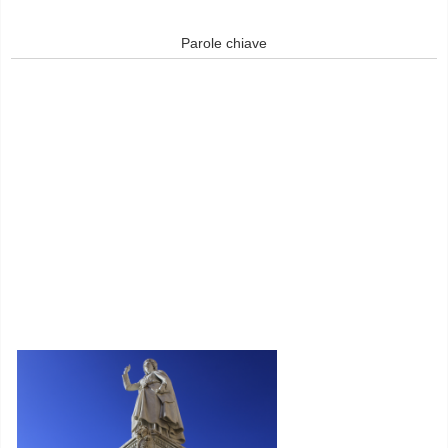
Parole chiave
© Free
Joomla! 3 Modules
- by
VinaGecko.com