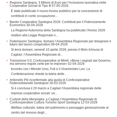
Regione Sardegna: 3 Milioni di Euro per l’inclusione lavorativa nelle
Cooperative Sociali di Tipo B
07-05-2026
È stato pubblicato il nuovo Avviso pubblico per la concessione di
contributi in conto occupazione...
Bando Cooperative Sardegna 2026: Contributi per il Potenziamento
Economico
30-04-2026
La Regione Autonoma della Sardegna ha pubblicato l'Avviso 2026
relativo alla Legge Regionale n....
Federlavoro Sardegna: domani l’Assemblea Regionale per disegnare il
futuro del lavoro cooperativo
09-04-2026
Si terrà domani, venerdì 10 aprile 2026, presso il Molo Ichnusa di
Cagliari, l’Assemblea Regionale di...
Transizione 5.0, Confcooperative al Mimit: «Bene i segnali dal Governo,
ma servono regole certe per le imprese»
02-04-2026
Incontro con i Ministri Urso, Foti e il Viceministro Leo. La
Confederazione chiede la tutela delle...
Antonello Pili riconfermato alla guida di Confcooperative
Federsolidarietà Sardegna!
26-03-2026
Si è conclusa il 20 marzo a Cagliari l'Assemblea regionale delle
imprese cooperative sociali: un...
Custodi della Meraviglia: a Cagliari l’Assemblea Regionale di
Confcooperative Cultura Turismo Sport Sardegna
12-03-2026
Welfare culturale, tutela del patrimonio e passaggio generazionale al
centro del rinnovo degli...