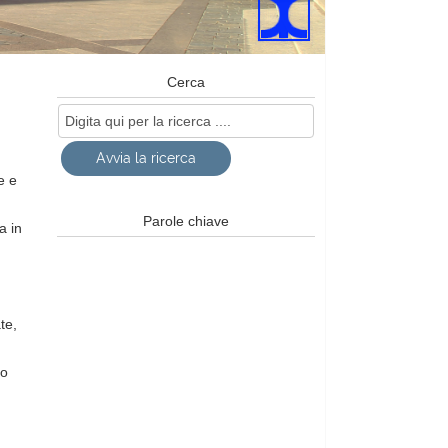
Cerca
e e
Parole chiave
a in
te,
to