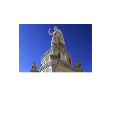
© Free
Joomla! 3 Modules
- by
VinaGecko.com