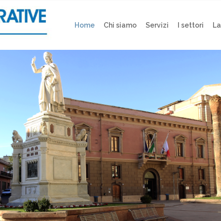
Home
Chi siamo
Servizi
I settori
La