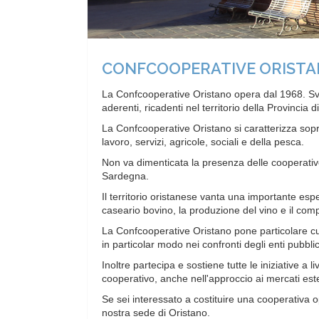
CONFCOOPERATIVE ORIST
La Confcooperative Oristano opera dal 1968. Svo
aderenti, ricadenti nel territorio della Provincia d
La Confcooperative Oristano si caratterizza sopr
lavoro, servizi, agricole, sociali e della pesca.
Non va dimenticata la presenza delle cooperative
Sardegna.
Il territorio oristanese vanta una importante esper
caseario bovino, la produzione del vino e il compa
La Confcooperative Oristano pone particolare cu
in particolar modo nei confronti degli enti pubbl
Inoltre partecipa e sostiene tutte le iniziative a li
cooperativo, anche nell'approccio ai mercati este
Se sei interessato a costituire una cooperativa 
nostra sede di Oristano.