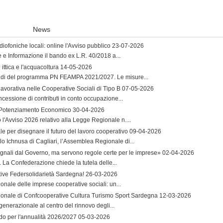
News
iofoniche locali: online l'Avviso pubblico
23-07-2026
e e Informazione il bando ex L.R. 40/2018 a...
ttica e l'acquacoltura
14-05-2026
andi del programma PN FEAMPA 2021/2027. Le misure...
lavorativa nelle Cooperative Sociali di Tipo B
07-05-2026
ncessione di contributi in conto occupazione...
l Potenziamento Economico
30-04-2026
'Avviso 2026 relativo alla Legge Regionale n....
per disegnare il futuro del lavoro cooperativo
09-04-2026
lo Ichnusa di Cagliari, l’Assemblea Regionale di...
egnali dal Governo, ma servono regole certe per le imprese»
02-04-2026
o. La Confederazione chiede la tutela delle...
ative Federsolidarietà Sardegna!
26-03-2026
onale delle imprese cooperative sociali: un...
gionale di Confcooperative Cultura Turismo Sport Sardegna
12-03-2026
generazionale al centro del rinnovo degli...
ndo per l'annualità 2026/2027
05-03-2026