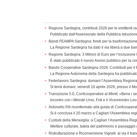
Regione Sardegna, contributi 2026 per le emittenti rad
Pubblicato dall'Assessorato della Pubblica Istruzion
Bandi FEAMPA Sardegna: fondi per la trasformazione i
La Regione Sardegna ha dato il via libera a due b
Regione Sardegna: 3 Milioni di Euro per l’inclusione 
È stato pubblicato il nuovo Avviso pubblico per la co
Bando Cooperative Sardegna 2026: Contributi per i
La Regione Autonoma della Sardegna ha pubblicato l
Federlavoro Sardegna: domani l’Assemblea Regionale 
Si terrà domani, venerdì 10 aprile 2026, presso il Mo
Transizione 5.0, Confcooperative al Mimit: «Bene i s
Incontro con i Ministri Urso, Foti e il Viceministro Le
Antonello Pili riconfermato alla guida di Confcooper
Si è conclusa il 20 marzo a Cagliari l'Assemblea regi
Custodi della Meraviglia: a Cagliari l’Assemblea Re
Welfare culturale, tutela del patrimonio e passaggio 
Ristrutturazione e Riconversione Vigneti: al via il ba