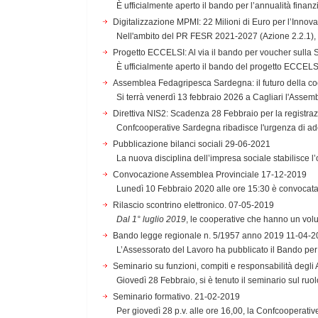
È ufficialmente aperto il bando per l’annualità finanzi
Digitalizzazione MPMI: 22 Milioni di Euro per l’Inno
Nell'ambito del PR FESR 2021-2027 (Azione 2.2.1), 
Progetto ECCELSI: Al via il bando per voucher sulla S
È ufficialmente aperto il bando del progetto ECCELSI,
Assemblea Fedagripesca Sardegna: il futuro della co
Si terrà venerdì 13 febbraio 2026 a Cagliari l'Asse
Direttiva NIS2: Scadenza 28 Febbraio per la registra
Confcooperative Sardegna ribadisce l'urgenza di ade
Pubblicazione bilanci sociali
29-06-2021
La nuova disciplina dell’impresa sociale stabilisce l’o
Convocazione Assemblea Provinciale
17-12-2019
Lunedì 10 Febbraio 2020 alle ore 15:30 è convocata, p
Rilascio scontrino elettronico.
07-05-2019
Dal 1° luglio 2019
, le cooperative che hanno un volu
Bando legge regionale n. 5/1957 anno 2019
11-04-2
L’Assessorato del Lavoro ha pubblicato il Bando per 
Seminario su funzioni, compiti e responsabilità degli
Giovedì 28 Febbraio, si è tenuto il seminario sul ruolo
Seminario formativo.
21-02-2019
Per giovedì 28 p.v. alle ore 16,00, la Confcooperativ