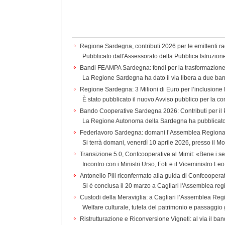
Regione Sardegna, contributi 2026 per le emittenti rad
Pubblicato dall'Assessorato della Pubblica Istruzion
Bandi FEAMPA Sardegna: fondi per la trasformazione i
La Regione Sardegna ha dato il via libera a due b
Regione Sardegna: 3 Milioni di Euro per l’inclusione 
È stato pubblicato il nuovo Avviso pubblico per la co
Bando Cooperative Sardegna 2026: Contributi per i
La Regione Autonoma della Sardegna ha pubblicato l
Federlavoro Sardegna: domani l’Assemblea Regionale 
Si terrà domani, venerdì 10 aprile 2026, presso il Mo
Transizione 5.0, Confcooperative al Mimit: «Bene i s
Incontro con i Ministri Urso, Foti e il Viceministro Le
Antonello Pili riconfermato alla guida di Confcooper
Si è conclusa il 20 marzo a Cagliari l'Assemblea regi
Custodi della Meraviglia: a Cagliari l’Assemblea Re
Welfare culturale, tutela del patrimonio e passaggio 
Ristrutturazione e Riconversione Vigneti: al via il ba