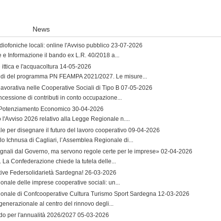
News
iofoniche locali: online l'Avviso pubblico
23-07-2026
e e Informazione il bando ex L.R. 40/2018 a...
ttica e l'acquacoltura
14-05-2026
andi del programma PN FEAMPA 2021/2027. Le misure...
lavorativa nelle Cooperative Sociali di Tipo B
07-05-2026
ncessione di contributi in conto occupazione...
l Potenziamento Economico
30-04-2026
'Avviso 2026 relativo alla Legge Regionale n....
per disegnare il futuro del lavoro cooperativo
09-04-2026
lo Ichnusa di Cagliari, l’Assemblea Regionale di...
egnali dal Governo, ma servono regole certe per le imprese»
02-04-2026
o. La Confederazione chiede la tutela delle...
ative Federsolidarietà Sardegna!
26-03-2026
onale delle imprese cooperative sociali: un...
gionale di Confcooperative Cultura Turismo Sport Sardegna
12-03-2026
generazionale al centro del rinnovo degli...
ndo per l'annualità 2026/2027
05-03-2026