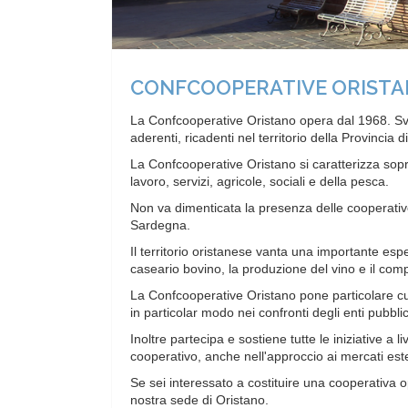
CONFCOOPERATIVE ORIST
La Confcooperative Oristano opera dal 1968. Svo
aderenti, ricadenti nel territorio della Provincia d
La Confcooperative Oristano si caratterizza sopr
lavoro, servizi, agricole, sociali e della pesca.
Non va dimenticata la presenza delle cooperative
Sardegna.
Il territorio oristanese vanta una importante esper
caseario bovino, la produzione del vino e il compa
La Confcooperative Oristano pone particolare cu
in particolar modo nei confronti degli enti pubbl
Inoltre partecipa e sostiene tutte le iniziative a li
cooperativo, anche nell'approccio ai mercati este
Se sei interessato a costituire una cooperativa 
nostra sede di Oristano.