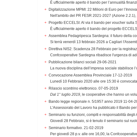
È ufficialmente aperto il bando per l’annualità finanzi
Digitalizzazione MPMI: 22 Milioni di Euro per l’Inno
Nell'ambito del PR FESR 2021-2027 (Azione 2.2.1), 
Progetto ECCELSI: Al via il bando per voucher sulla S
È ufficialmente aperto il bando del progetto ECCELSI,
Assemblea Fedagripesca Sardegna: il futuro della co
Si terrà venerdì 13 febbraio 2026 a Cagliari l'Asse
Direttiva NIS2: Scadenza 28 Febbraio per la registra
Confcooperative Sardegna ribadisce l'urgenza di ade
Pubblicazione bilanci sociali
29-06-2021
La nuova disciplina dell’impresa sociale stabilisce l’o
Convocazione Assemblea Provinciale
17-12-2019
Lunedì 10 Febbraio 2020 alle ore 15:30 è convocata, p
Rilascio scontrino elettronico.
07-05-2019
Dal 1° luglio 2019
, le cooperative che hanno un volu
Bando legge regionale n. 5/1957 anno 2019
11-04-2
L’Assessorato del Lavoro ha pubblicato il Bando per 
Seminario su funzioni, compiti e responsabilità degli
Giovedì 28 Febbraio, si è tenuto il seminario sul ruolo
Seminario formativo.
21-02-2019
Per giovedì 28 p.v. alle ore 16,00, la Confcooperativ