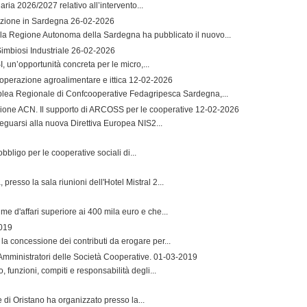
aria 2026/2027 relativo all’intervento...
vazione in Sardegna
26-02-2026
la Regione Autonoma della Sardegna ha pubblicato il nuovo...
imbiosi Industriale
26-02-2026
 un’opportunità concreta per le micro,...
operazione agroalimentare e ittica
12-02-2026
mblea Regionale di Confcooperative Fedagripesca Sardegna,...
zione ACN. Il supporto di ARCOSS per le cooperative
12-02-2026
guarsi alla nuova Direttiva Europea NIS2...
bbligo per le cooperative sociali di...
resso la sala riunioni dell'Hotel Mistral 2...
me d'affari superiore ai 400 mila euro e che...
019
la concessione dei contributi da erogare per...
 Amministratori delle Società Cooperative.
01-03-2019
, funzioni, compiti e responsabilità degli...
e di Oristano ha organizzato presso la...