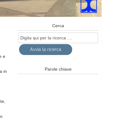
Cerca
e e
Parole chiave
a in
te,
to