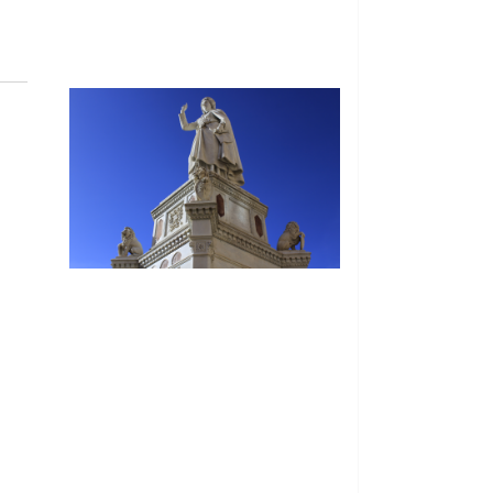
© Free
Joomla! 3 Modules
- by
VinaGecko.com